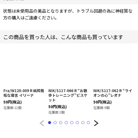
状態は未使用品の美品となりますが、トラブル回避の為に神経質な
方の購入はご遠慮ください。
この商品を買った人は、こんな商品も買っています
Fra/W120-009 R 純粋無
NIK/S117-066 R “お散
NIK/S117-062 R “ライ
垢な寝言 イリーナ
歩トレーニング”ビスケ
オンの心”レオナ
ット
50
円
(税込)
50
円
(税込)
50
円
(税込)
在庫数 12個
在庫数 9個
在庫数 3個