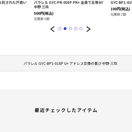
教えを託された戸惑い
パラレル GYC-PR-003P PR+ 全員で五等分!
GYC-BP1-
中野 三玖
100
円
(税込)
500
円
(税込)
在庫数 2個
在庫数 5個
パラレル GYC-BP1-018P U+ アドレス交換の喜び 中野 三玖
最近チェックしたアイテム