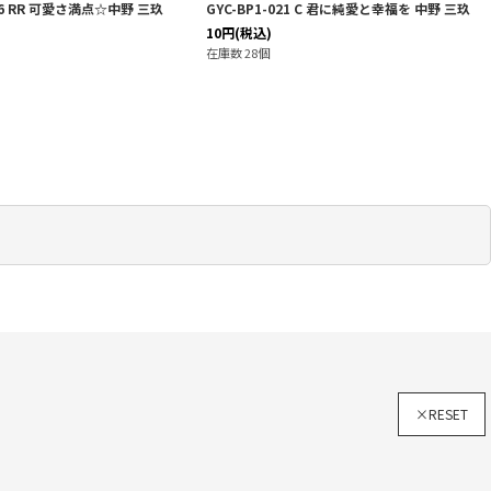
016 RR 可愛さ満点☆中野 三玖
GYC-BP1-021 C 君に純愛と幸福を 中野 三玖
10
円
(税込)
在庫数 28個
×RESET