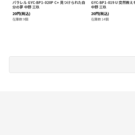
等分！
パラレル GYC-BP1-020P C+ 見つけられた自
GYC-BP1-019 U 突然
分の夢 中野 三玖
中野 三玖
20
円
(税込)
20
円
(税込)
在庫数 9個
在庫数 14個