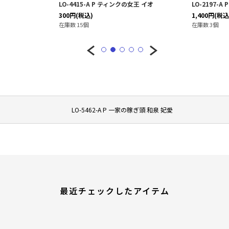
LO-4415-A P ティンクの女王 イオ
LO-2197-
300
円
(税込)
1,400
円
(税込
在庫数 15個
在庫数 3個
LO-5462-A P 一家の稼ぎ頭 和泉 妃愛
最近チェックしたアイテム