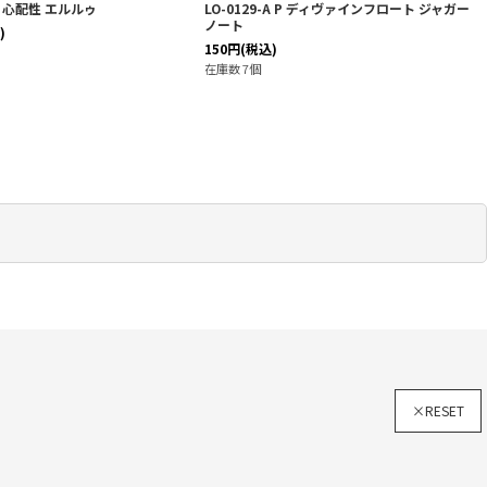
A P 心配性 エルルゥ
LO-0129-A P ディヴァインフロート ジャガー
ノート
)
150
円
(税込)
在庫数 7個
×RESET