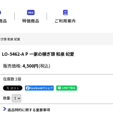
商品
特価商品
ご利用案内
の稼ぎ頭 和泉 妃愛
LO-5462-A P 一家の稼ぎ頭 和泉 妃愛
販売価格
:
4,500
円
(税込)
在庫数 1個
Facebookでシェア
数量
:
返品特約に関する重要事項