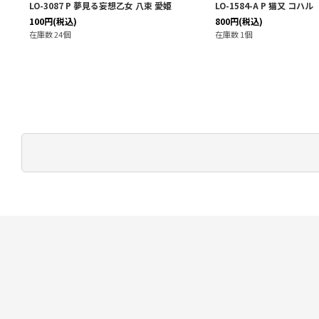
LO-3087 P 夢見る妄想乙女 八束 愛姫
LO-1584-A P 猫又 コハル
100
円
(税込)
800
円
(税込)
在庫数 24個
在庫数 1個