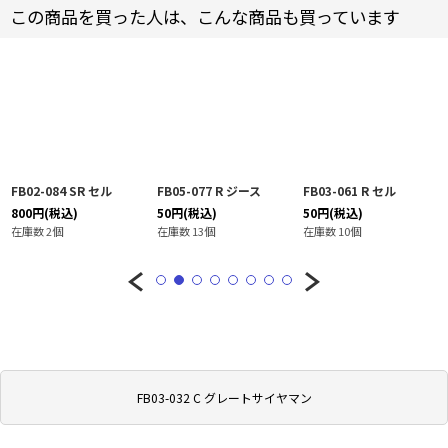
この商品を買った人は、こんな商品も買っています
FB02-084 SR セル
FB05-077 R ジース
FB03-061 R セル
800
円
(税込)
50
円
(税込)
50
円
(税込)
在庫数 2個
在庫数 13個
在庫数 10個
FB03-032 C グレートサイヤマン