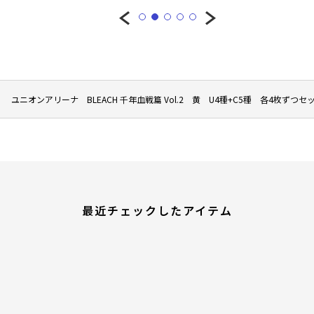
ユニオンアリーナ BLEACH 千年血戦篇 Vol.2 黄 U4種+C5種 各4枚ずつセ
最近チェックしたアイテム