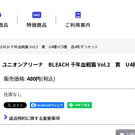
商品
特価商品
ご利用案内
ACH 千年血戦篇 Vol.2 黄 U4種+C5種 各4枚ずつセット
ユニオンアリーナ BLEACH 千年血戦篇 Vol.2 黄 U
販売価格
:
480
円
(税込)
在庫なし
Facebookでシェア
返品特約に関する重要事項
お問