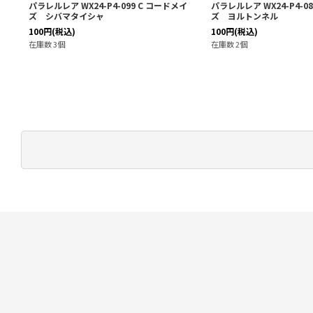
2-072 C コードメイ
パラレルレア WX24-P2-083 C コードメイ
パラレルレ
ズ フラワーアーチ
ズ シヤ
300
円
(税込)
50
円
(税
在庫数 3個
在庫数 7