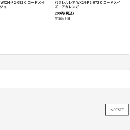
パラレルレア WX25-P3-072 C コードメイ
パラレルレア WX05-050 C
ズ サイバンショ
シェル
50
円
(税込)
20
円
(税込)
在庫数 5個
在庫数 3個
×RESET