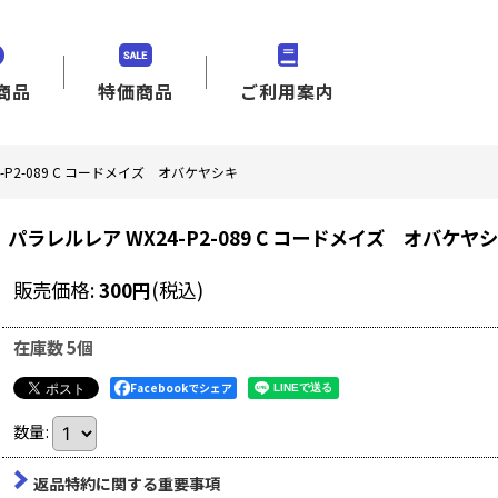
商品
特価商品
ご利用案内
-P2-089 C コードメイズ オバケヤシキ
パラレルレア WX24-P2-089 C コードメイズ オバケヤ
販売価格
:
300
円
(税込)
在庫数 5個
Facebookでシェア
数量
:
返品特約に関する重要事項