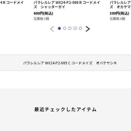
ア WX25-P3-069 C コードメイ
パラレルレア WX25-P3-093 C コードメイ
クショ
ズ テント
込)
50
円
(税込)
個
在庫数 3個
パラレルレア WX24-P2-089 C コードメイズ オバケヤシキ
最近チェックしたアイテム