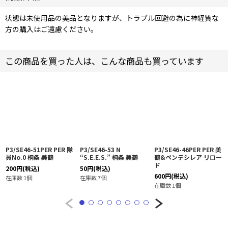
状態は未使用品の美品となりますが、トラブル回避の為に神経質な
方の購入はご遠慮ください。
この商品を買った人は、こんな商品も買っています
P3/SE46-51PER PER 隊
P3/SE46-53 N
P3/SE46-46PER PER 美
員No.0 桐条 美鶴
“S.E.E.S.” 桐条 美鶴
鶴&ペンテシレア リロー
ド
200
円
(税込)
50
円
(税込)
600
円
(税込)
在庫数 1個
在庫数 7個
在庫数 1個