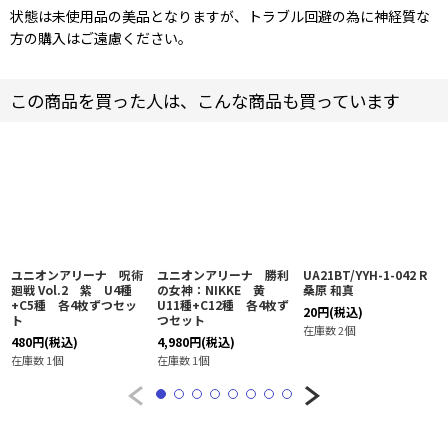
状態は未使用品の美品となりますが、トラブル回避の為に神経質な
方の購入はご遠慮ください。
この商品を買った人は、こんな商品も買っています
ユニオンアリーナ 呪術
ユニオンアリーナ 勝利
UA21BT/YYH-1-042 R
廻戦 Vol.2 紫 U4種
の女神：NIKKE 黄
桑原 和真
+C5種 各4枚ずつセッ
U11種+C12種 各4枚ず
20
円
(税込)
ト
つセット
在庫数 2個
480
円
(税込)
4,980
円
(税込)
在庫数 1個
在庫数 1個