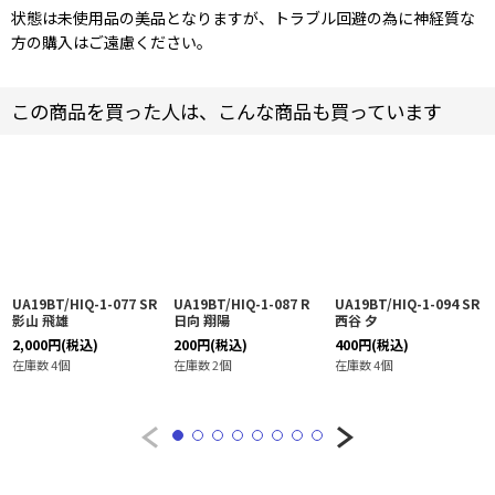
状態は未使用品の美品となりますが、トラブル回避の為に神経質な
方の購入はご遠慮ください。
この商品を買った人は、こんな商品も買っています
UA19BT/HIQ-1-077 SR
UA19BT/HIQ-1-087 R
UA19BT/HIQ-1-094 SR
影山 飛雄
日向 翔陽
西谷 夕
2,000
円
(税込)
200
円
(税込)
400
円
(税込)
在庫数 4個
在庫数 2個
在庫数 4個