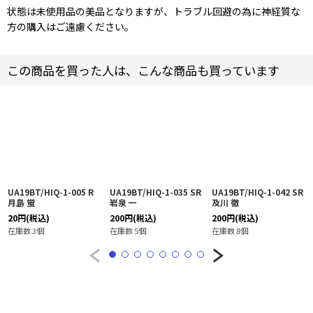
状態は未使用品の美品となりますが、トラブル回避の為に神経質な
方の購入はご遠慮ください。
この商品を買った人は、こんな商品も買っています
UA19BT/HIQ-1-005 R
UA19BT/HIQ-1-035 SR
UA19BT/HIQ-1-042 SR
月島 蛍
岩泉 一
及川 徹
20
円
(税込)
200
円
(税込)
200
円
(税込)
在庫数 3個
在庫数 5個
在庫数 8個