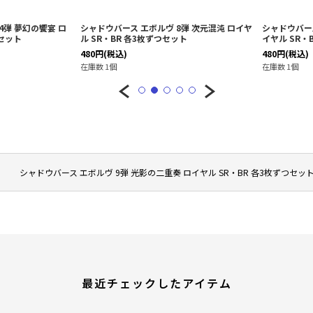
弾 夢幻の饗󠄀宴 ロ
シャドウバース エボルヴ 8弾 次元混沌 ロイヤ
シャドウバース
つセット
ル SR・BR 各3枚ずつセット
イヤル SR・
480
円
(税込)
480
円
(税込)
在庫数 1個
在庫数 1個
シャドウバース エボルヴ 9弾 光影の二重奏 ロイヤル SR・BR 各3枚ずつセッ
最近チェックしたアイテム