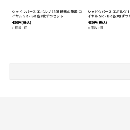
奏 ド
シャドウバース エボルヴ 13弾 暗黒の降誕 ロ
シャドウバース エボルヴ 14
イヤル SR・BR 各3枚ずつセット
イヤル SR・BR 各3枚ず
480
円
(税込)
480
円
(税込)
在庫数 1個
在庫数 1個