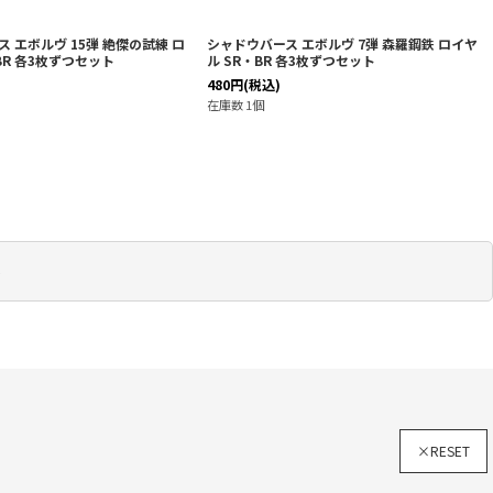
 エボルヴ 15弾 絶傑の試練 ロ
シャドウバース エボルヴ 7弾 森羅鋼鉄 ロイヤ
BR 各3枚ずつセット
ル SR・BR 各3枚ずつセット
480
円
(税込)
在庫数 1個
ト
×RESET