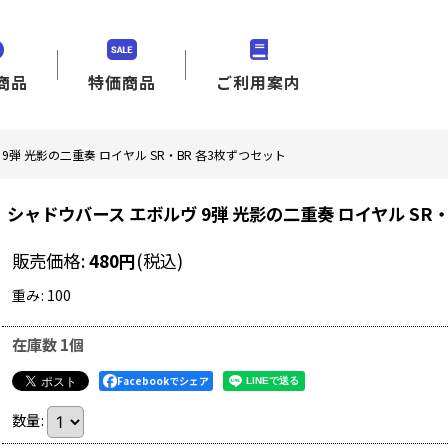
商品
特価商品
ご利用案内
9弾 光影の二重奏 ロイヤル SR・BR 各3枚ずつセット
シャドウバース エボルヴ 9弾 光影の二重奏 ロイヤル SR
販売価格
:
480
円
(税込)
重み
:
100
在庫数 1個
Facebookでシェア
数量
: