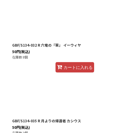
GBF/S134-032 R 六竜の『翠』 イーウィヤ
50
円
(税込)
在庫数 8個
カートに入れる
GBF/S134-035 R 月よりの帰還者 カシウス
50
円
(税込)
在庫数 2個