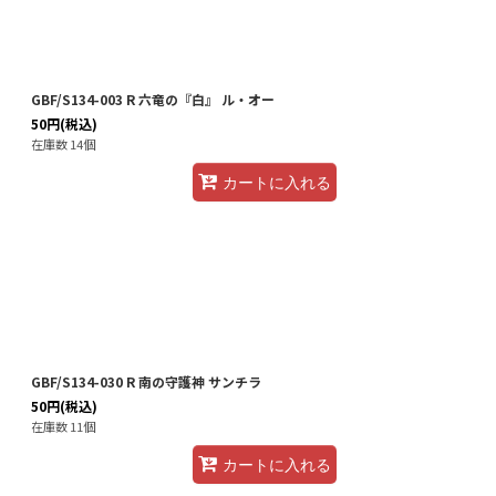
GBF/S134-003 R 六竜の『白』 ル・オー
50
円
(税込)
在庫数 14個
カートに入れる
GBF/S134-030 R 南の守護神 サンチラ
50
円
(税込)
在庫数 11個
カートに入れる