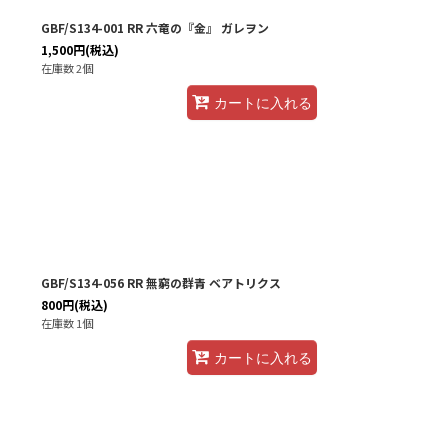
GBF/S134-001 RR 六竜の『金』 ガレヲン
1,500
円
(税込)
在庫数 2個
カートに入れる
GBF/S134-056 RR 無窮の群青 ベアトリクス
800
円
(税込)
在庫数 1個
カートに入れる