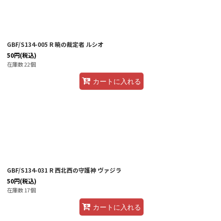
GBF/S134-005 R 暁の裁定者 ルシオ
50
円
(税込)
在庫数 22個
カートに入れる
GBF/S134-031 R 西北西の守護神 ヴァジラ
50
円
(税込)
在庫数 17個
カートに入れる