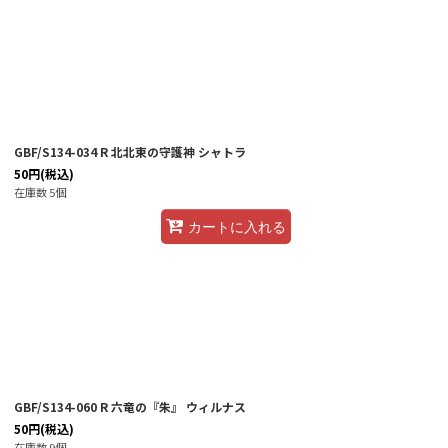
GBF/S134-034 R 北北東の守護神 シャトラ
50
円
(税込)
在庫数 5個
カートに入れる
GBF/S134-060 R 六竜の『朱』 ウィルナス
50
円
(税込)
在庫数 9個