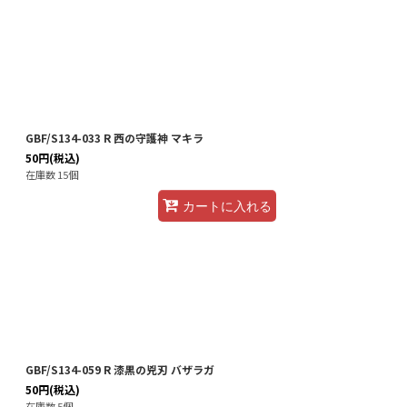
GBF/S134-033 R 西の守護神 マキラ
50
円
(税込)
在庫数 15個
カートに入れる
GBF/S134-059 R 漆黒の兇刃 バザラガ
50
円
(税込)
在庫数 5個