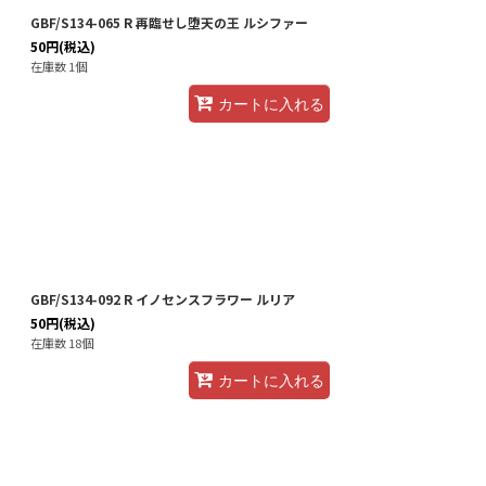
GBF/S134-065 R 再臨せし堕天の王 ルシファー
50
円
(税込)
在庫数 1個
カートに入れる
GBF/S134-092 R イノセンスフラワー ルリア
50
円
(税込)
在庫数 18個
カートに入れる