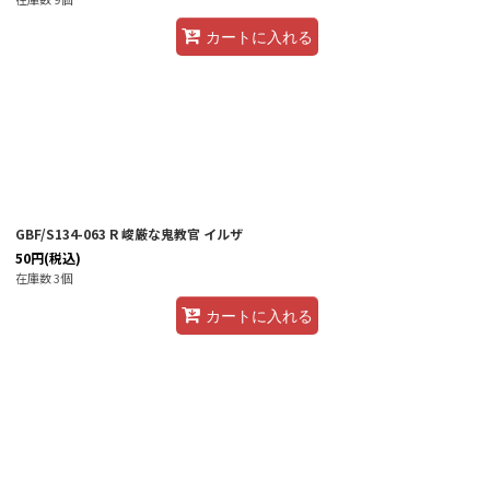
カートに入れる
GBF/S134-063 R 峻厳な鬼教官 イルザ
50
円
(税込)
在庫数 3個
カートに入れる