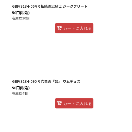
GBF/S134-064 R 払暁の忠騎士 ジークフリート
50
円
(税込)
在庫数 20個
カートに入れる
GBF/S134-090 R 六竜の『碧』 ワムデュス
50
円
(税込)
在庫数 4個
カートに入れる