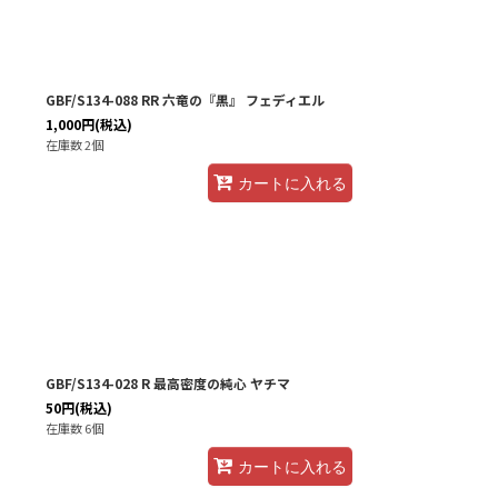
GBF/S134-088 RR 六竜の『黒』 フェディエル
1,000
円
(税込)
在庫数 2個
カートに入れる
GBF/S134-028 R 最高密度の純心 ヤチマ
50
円
(税込)
在庫数 6個
カートに入れる