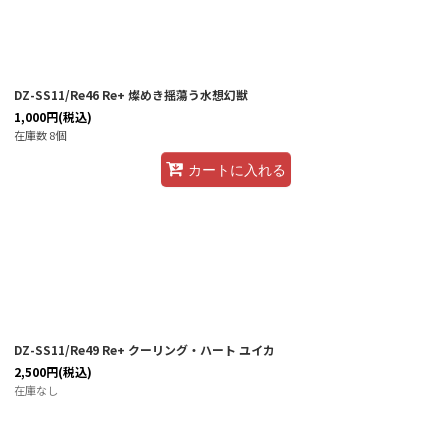
DZ-SS11/Re46 Re+ 燦めき揺蕩う水想幻獣
1,000
円
(税込)
在庫数 8個
カートに入れる
DZ-SS11/Re49 Re+ クーリング・ハート ユイカ
2,500
円
(税込)
在庫なし