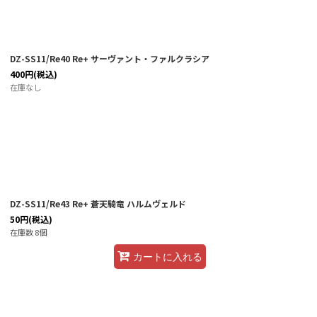
DZ-SS11/Re40 Re+ サーヴァント・ファルクラシア
400
円
(税込)
在庫なし
DZ-SS11/Re43 Re+ 蒼天騎竜 ハルムヴェルド
50
円
(税込)
在庫数 8個
カートに入れる