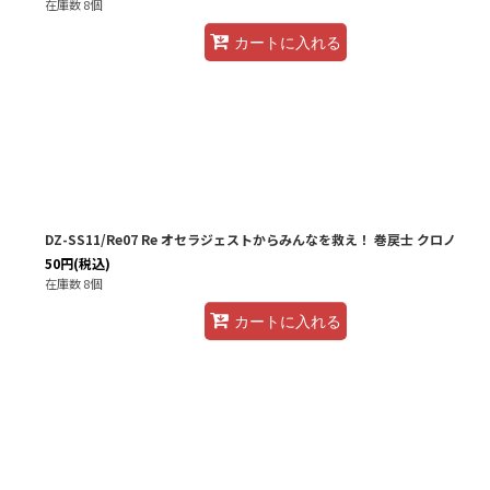
在庫数 8個
カートに入れる
DZ-SS11/Re07 Re オセラジェストからみんなを救え！ 巻戻士 クロノ
50
円
(税込)
在庫数 8個
カートに入れる