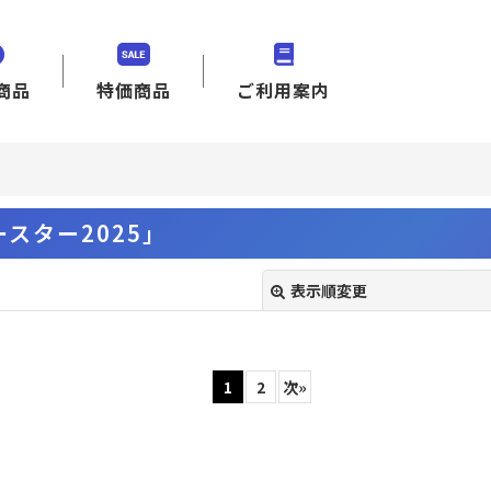
商品
特価商品
ご利用案内
」
スター2025」
表示順変更
1
2
次
»
絞り込む