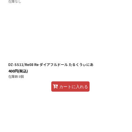
在庫なし
DZ-SS11/Re08 Re ダイアフルドール たるくうぃにあ
400
円
(税込)
在庫数 8個
カートに入れる