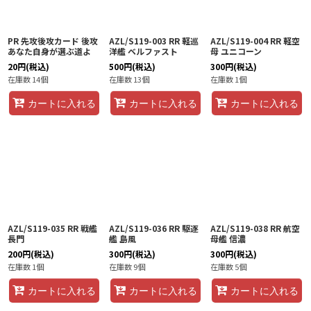
PR 先攻後攻カード 後攻
AZL/S119-003 RR 軽巡
AZL/S119-004 RR 軽空
あなた自身が選ぶ道よ
洋艦 ベルファスト
母 ユニコーン
20
円
(税込)
500
円
(税込)
300
円
(税込)
在庫数 14個
在庫数 13個
在庫数 1個
カートに入れる
カートに入れる
カートに入れる
AZL/S119-035 RR 戦艦
AZL/S119-036 RR 駆逐
AZL/S119-038 RR 航空
長門
艦 島風
母艦 信濃
200
円
(税込)
300
円
(税込)
300
円
(税込)
在庫数 1個
在庫数 9個
在庫数 5個
カートに入れる
カートに入れる
カートに入れる