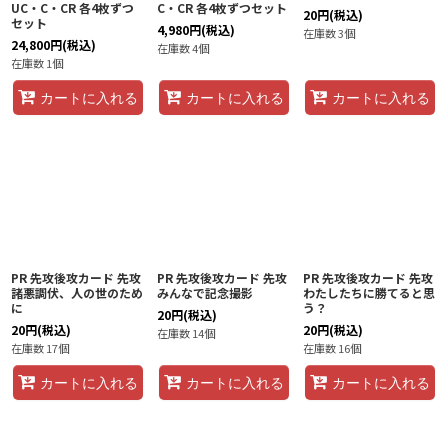
UC・C・CR 各4枚ずつ
C・CR 各4枚ずつセット
20
円
(税込)
セット
4,980
円
(税込)
在庫数 3個
24,800
円
(税込)
在庫数 4個
在庫数 1個
カートに入れる
カートに入れる
カートに入れる
PR 先攻後攻カード 先攻
PR 先攻後攻カード 先攻
PR 先攻後攻カード 先攻
諸悪調伏、人の世のため
みんなで記念撮影
わたしたちに勝てると思
に
う？
20
円
(税込)
20
円
(税込)
20
円
(税込)
在庫数 14個
在庫数 17個
在庫数 16個
カートに入れる
カートに入れる
カートに入れる