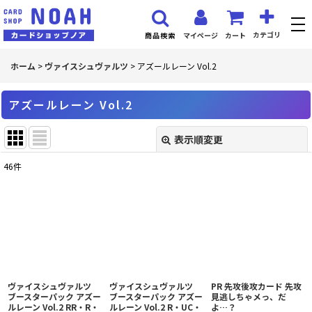
カテゴリ
マイページ
カート
商品検索
ホーム
>
ヴァイスシュヴァルツ
>
アズールレーン Vol.2
アズールレーン Vol.2
表示順変更
閉じる
46
件
表示数
:
並び順
:
絞り込む
ヴァイスシュヴァルツ
ヴァイスシュヴァルツ
PR 先攻後攻カード 先攻
ブースターパック アズー
ブースターパック アズー
見逃しちゃメっ、だ
ルレーン Vol.2 RR・R・
ルレーン Vol.2 R・UC・
よ…？