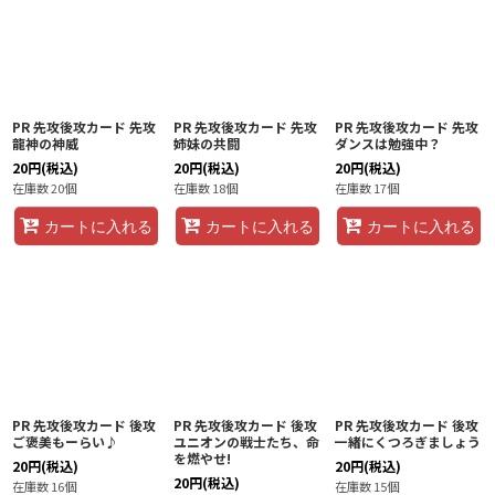
PR 先攻後攻カード 先攻
PR 先攻後攻カード 先攻
PR 先攻後攻カード 先攻
龍神の神威
姉妹の共闘
ダンスは勉強中？
20
円
(税込)
20
円
(税込)
20
円
(税込)
在庫数 20個
在庫数 18個
在庫数 17個
カートに入れる
カートに入れる
カートに入れる
PR 先攻後攻カード 後攻
PR 先攻後攻カード 後攻
PR 先攻後攻カード 後攻
ご褒美もーらい♪
ユニオンの戦士たち、命
一緒にくつろぎましょう
を燃やせ!
20
円
(税込)
20
円
(税込)
20
円
(税込)
在庫数 16個
在庫数 15個