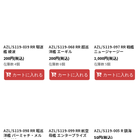
AZL/S119-039 RR 駆逐
AZL/S119-068 RR 超巡
AZL/S119-097 RR 戦艦
艦 綾波
洋艦 エーギル
ニュージャージー
200
円
(税込)
200
円
(税込)
1,000
円
(税込)
在庫数 4個
在庫数 6個
在庫数 5個
カートに入れる
カートに入れる
カートに入れる
AZL/S119-098 RR 軽巡
AZL/S119-099 RR 航空
AZL/S119-005 R 鎮海
洋艦 パーミャチ・メル
母艦 エンタープライズ
50
円
(税込)