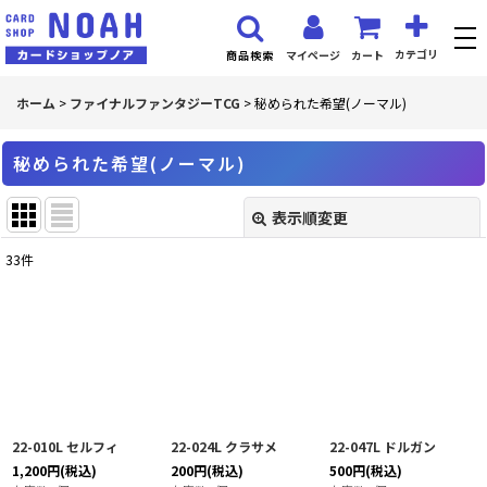
カテゴリ
マイページ
カート
商品検索
ホーム
>
ファイナルファンタジーTCG
>
秘められた希望(ノーマル)
秘められた希望(ノーマル)
表示順変更
閉じる
33
件
表示数
:
並び順
:
絞り込む
22-010L セルフィ
22-024L クラサメ
22-047L ドルガン
1,200
円
(税込)
200
円
(税込)
500
円
(税込)