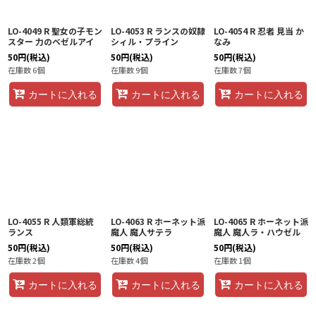
LO-4049 R 聖女の子モン
LO-4053 R ランスの奴隷
LO-4054 R 忍者 見当 か
スター 力のベゼルアイ
シィル・プライン
なみ
50
円
(税込)
50
円
(税込)
50
円
(税込)
在庫数 6個
在庫数 9個
在庫数 7個
カートに入れる
カートに入れる
カートに入れる
LO-4055 R 人類軍総統
LO-4063 R ホーネット派
LO-4065 R ホーネット派
ランス
魔人 魔人サテラ
魔人 魔人ラ・ハウゼル
50
円
(税込)
50
円
(税込)
50
円
(税込)
在庫数 2個
在庫数 4個
在庫数 1個
カートに入れる
カートに入れる
カートに入れる