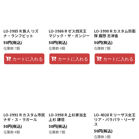
LO-3985 R 旅人 リズ
LO-3986 R ゼス四天王
LO-3990 R カスタム防衛
ナ・ランフビット
マジック・ザ・ガンジー
隊 魔想 志津香
50
円
(税込)
50
円
(税込)
50
円
(税込)
在庫数 7個
在庫数 4個
在庫数 7個
カートに入れる
カートに入れる
カートに入れる
LO-3991 R カスタム市民
LO-3998 R 上杉家当主
LO-4028 R リーザス女王
ナギ・ス・ラガール
上杉 謙信
リア・パラパラ・リーザ
ス
50
円
(税込)
50
円
(税込)
50
円
(税込)
在庫数 4個
在庫数 7個
在庫数 2個