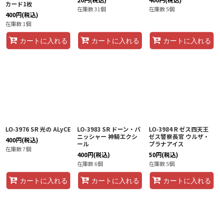
カード1枚
在庫数 31個
在庫数 5個
400
円
(税込)
在庫数 1個
カートに入れる
カートに入れる
カートに入れる
LO-3976 SR 光の ALyCE
LO-3983 SR ドーン・パ
LO-3984 R ゼス四天王
ニッシャー 神騎エクシ
ゼス警察長官 ウルザ・
400
円
(税込)
ール
プラナアイス
在庫数 7個
400
円
(税込)
50
円
(税込)
在庫数 6個
在庫数 5個
カートに入れる
カートに入れる
カートに入れる