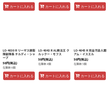
カートに入れる
カートに入れる
カートに入れる
LO-4030 R リーザス親衛
LO-4043 R AL教法王 ク
LO-4045 R 完全汚染人間
隊副隊長 チルディ・シャ
ルックー・モフス
アム・イスエル
ープ
50
円
(税込)
50
円
(税込)
50
円
(税込)
在庫数 4個
在庫数 5個
在庫数 6個
カートに入れる
カートに入れる
カートに入れる