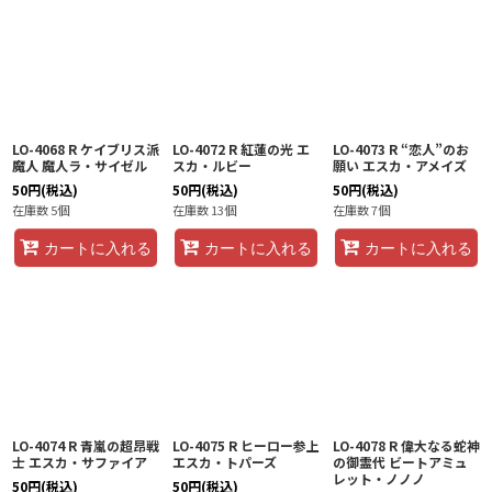
LO-4068 R ケイブリス派
LO-4072 R 紅蓮の光 エ
LO-4073 R “恋人”のお
魔人 魔人ラ・サイゼル
スカ・ルビー
願い エスカ・アメイズ
50
円
(税込)
50
円
(税込)
50
円
(税込)
在庫数 5個
在庫数 13個
在庫数 7個
カートに入れる
カートに入れる
カートに入れる
LO-4074 R 青嵐の超昂戦
LO-4075 R ヒーロー参上
LO-4078 R 偉大なる蛇神
士 エスカ・サファイア
エスカ・トパーズ
の御霊代 ビートアミュ
レット・ノノノ
50
円
(税込)
50
円
(税込)