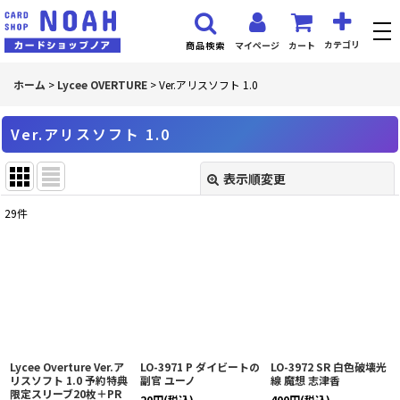
カテゴリ
マイページ
カート
商品検索
ホーム
>
Lycee OVERTURE
>
Ver.アリスソフト 1.0
Ver.アリスソフト 1.0
表示順変更
閉じる
29
件
表示数
:
並び順
:
絞り込む
Lycee Overture Ver.ア
LO-3971 P ダイビートの
LO-3972 SR 白色破壊光
リスソフト 1.0 予約特典
副官 ユーノ
線 魔想 志津香
限定スリーブ20枚＋PR
20
円
(税込)
400
円
(税込)