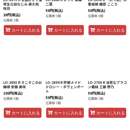
等生な幼なじみ 美大和
二葉
看板娘 織部 こころ
咲月
50
円
(税込)
50
円
(税込)
20
円
(税込)
在庫数 5個
在庫数 4個
在庫数 1個
カートに入れる
カートに入れる
カートに入れる
LO-2693 R そこそこのお
LO-2694 R 許嫁メイド
LO-2700 R 活発なブラコ
嬢様 安藤 美咲
ドロシー・ダヴェンポー
ン義妹 工藤 野乃
ト
100
円
(税込)
50
円
(税込)
50
円
(税込)
在庫数 3個
在庫数 3個
在庫数 5個
カートに入れる
カートに入れる
カートに入れる