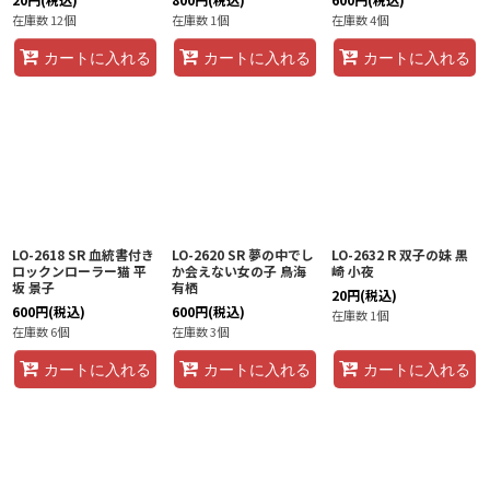
在庫数 12個
在庫数 1個
在庫数 4個
カートに入れる
カートに入れる
カートに入れる
LO-2618 SR 血統書付き
LO-2620 SR 夢の中でし
LO-2632 R 双子の妹 黒
ロックンローラー猫 平
か会えない女の子 鳥海
崎 小夜
坂 景子
有栖
20
円
(税込)
600
円
(税込)
600
円
(税込)
在庫数 1個
在庫数 6個
在庫数 3個
カートに入れる
カートに入れる
カートに入れる