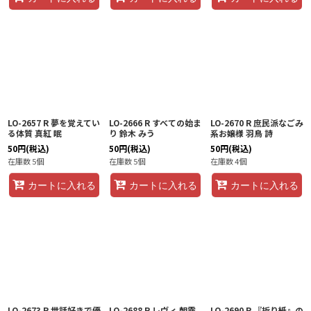
LO-2657 R 夢を覚えてい
LO-2666 R すべての始ま
LO-2670 R 庶民派なごみ
る体質 真紅 眠
り 鈴木 みう
系お嬢様 羽鳥 詩
50
円
(税込)
50
円
(税込)
50
円
(税込)
在庫数 5個
在庫数 5個
在庫数 4個
カートに入れる
カートに入れる
カートに入れる
LO-2673 R 世話好きで優
LO-2688 R レヴィ 朝霧
LO-2690 R 『折り紙』の