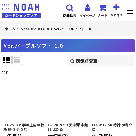
カテゴリ
マイページ
カート
商品検索
ホーム
>
Lycee OVERTURE
>
Ver.パープルソフト 1.0
Ver.パープルソフト 1.0
表示順変更
閉じる
23
件
表示数
:
並び順
:
絞り込む
LO-2613 P 学年主席の特
LO-2615 SR 天津罪 水無
LO-2617 SR 時計の精 ク
権 鳥羽 せつな
月 ほたる
ロ
20
円
(税込)
800
円
(税込)
600
円
(税込)