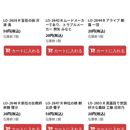
LO-2636 R 盲目の妹 沢
LO-2642 R ムードメーカ
LO-2644 R アライブ 朝
渡 満
ーであり、トラブルメー
霧 一羽
カー 祭矢 みなと
50
円
(税込)
20
円
(税込)
20
円
(税込)
在庫数 3個
在庫数 5個
在庫数 2個
カートに入れる
カートに入れる
カートに入れる
LO-2646 R 新任の女教師
LO-2647 R 神社の娘 朝
LO-2653 R 真面目で世話
赤錆 理沙
比奈 響子
好きな義妹 工藤 日奈乃
20
円
(税込)
50
円
(税込)
20
円
(税込)
在庫数 3個
在庫数 1個
在庫数 1個
カートに入れる
カートに入れる
カートに入れる