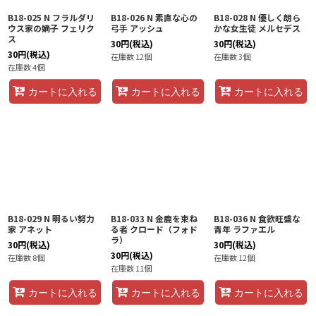
B18-025 N フラルダリ
B18-026 N 素直な心の
B18-028 N 優しく朗ら
ウス家の嫡子 フェリク
弓手 アッシュ
かな女生徒 メルセデス
ス
30
円
(税込)
30
円
(税込)
30
円
(税込)
在庫数 12個
在庫数 3個
在庫数 4個
カートに入れる
カートに入れる
カートに入れる
B18-029 N 明るい努力
B18-033 N 金鹿を束ね
B18-036 N 食欲旺盛な
家 アネット
る者 クロード（フォド
青年 ラファエル
ラ）
30
円
(税込)
30
円
(税込)
30
円
(税込)
在庫数 8個
在庫数 12個
在庫数 11個
カートに入れる
カートに入れる
カートに入れる