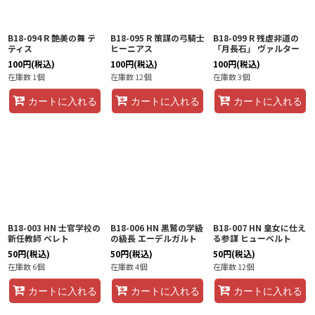
B18-094 R 艶美の舞 テ
B18-095 R 策謀の弓騎士
B18-099 R 残虐非道の
ティス
ヒーニアス
「月長石」 ヴァルター
100
円
(税込)
100
円
(税込)
100
円
(税込)
在庫数 1個
在庫数 12個
在庫数 3個
カートに入れる
カートに入れる
カートに入れる
B18-003 HN 士官学校の
B18-006 HN 黒鷲の学級
B18-007 HN 皇女に仕え
新任教師 ベレト
の級長 エーデルガルト
る参謀 ヒューベルト
50
円
(税込)
50
円
(税込)
50
円
(税込)
在庫数 6個
在庫数 4個
在庫数 12個
カートに入れる
カートに入れる
カートに入れる