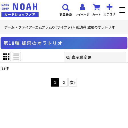
カテゴリ
マイページ
カート
商品検索
ホーム
>
ファイアーエムブレムO (サイファ)
>
第18弾 雄飛のオラトリオ
第18弾 雄飛のオラトリオ
表示順変更
閉じる
83
件
表示数
:
1
2
次
»
並び順
:
絞り込む