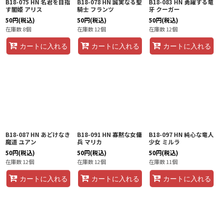
B18-075 HN 名君を目指
B18-078 HN 誠実なる聖
B18-083 HN 勇躍する竜
す闇姫 アリス
騎士 フランツ
牙 クーガー
50
円
(税込)
50
円
(税込)
50
円
(税込)
在庫数 8個
在庫数 12個
在庫数 12個
カートに入れる
カートに入れる
カートに入れる
B18-087 HN あどけなき
B18-091 HN 寡黙な女傭
B18-097 HN 純心な竜人
魔道 ユアン
兵 マリカ
少女 ミルラ
50
円
(税込)
50
円
(税込)
50
円
(税込)
在庫数 12個
在庫数 12個
在庫数 11個
カートに入れる
カートに入れる
カートに入れる