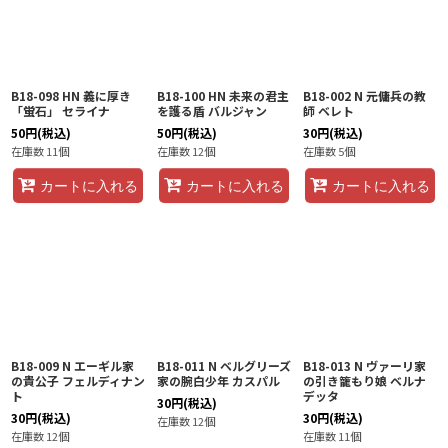
B18-098 HN 義に厚き
B18-100 HN 未来の君主
B18-002 N 元傭兵の教
「蛍石」 セライナ
を護る盾 バルジャン
師 ベレト
50
円
(税込)
50
円
(税込)
30
円
(税込)
在庫数 11個
在庫数 12個
在庫数 5個
カートに入れる
カートに入れる
カートに入れる
B18-009 N エーギル家
B18-011 N ベルグリーズ
B18-013 N ヴァーリ家
の貴公子 フェルディナン
家の腕白少年 カスパル
の引き籠もり娘 ベルナ
ト
デッタ
30
円
(税込)
30
円
(税込)
30
円
(税込)
在庫数 12個
在庫数 12個
在庫数 11個