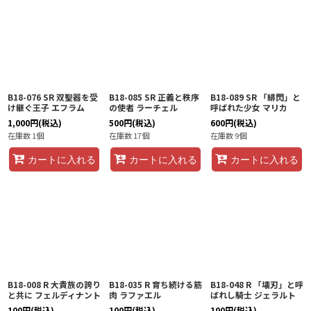
B18-076 SR 双聖器を受
B18-085 SR 正義と秩序
B18-089 SR 「緋閃」と
け継ぐ王子 エフラム
の使者 ラーチェル
呼ばれた少女 マリカ
1,000
円
(税込)
500
円
(税込)
600
円
(税込)
在庫数 1個
在庫数 17個
在庫数 9個
カートに入れる
カートに入れる
カートに入れる
B18-008 R 大貴族の誇り
B18-035 R 育ち続ける筋
B18-048 R 「壊刃」と呼
と共に フェルディナント
肉 ラファエル
ばれし騎士 ジェラルト
100
円
(税込)
100
円
(税込)
100
円
(税込)