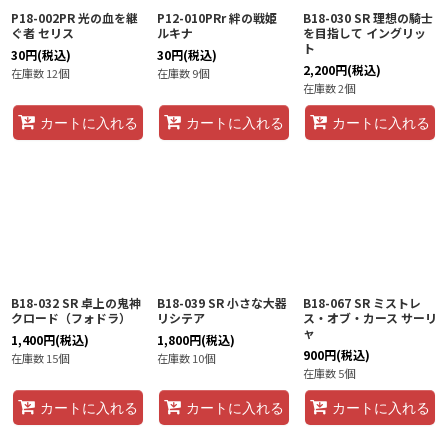
P18-002PR 光の血を継
P12-010PRr 絆の戦姫
B18-030 SR 理想の騎士
ぐ者 セリス
ルキナ
を目指して イングリッ
ト
30
円
(税込)
30
円
(税込)
2,200
円
(税込)
在庫数 12個
在庫数 9個
在庫数 2個
カートに入れる
カートに入れる
カートに入れる
B18-032 SR 卓上の鬼神
B18-039 SR 小さな大器
B18-067 SR ミストレ
クロード（フォドラ）
リシテア
ス・オブ・カース サーリ
ャ
1,400
円
(税込)
1,800
円
(税込)
900
円
(税込)
在庫数 15個
在庫数 10個
在庫数 5個
カートに入れる
カートに入れる
カートに入れる