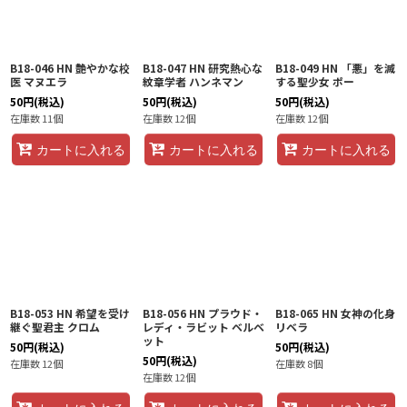
B18-046 HN 艶やかな校
B18-047 HN 研究熱心な
B18-049 HN 「悪」を滅
医 マヌエラ
紋章学者 ハンネマン
する聖少女 ポー
50
円
(税込)
50
円
(税込)
50
円
(税込)
在庫数 11個
在庫数 12個
在庫数 12個
カートに入れる
カートに入れる
カートに入れる
B18-053 HN 希望を受け
B18-056 HN プラウド・
B18-065 HN 女神の化身
継ぐ聖君主 クロム
レディ・ラビット ベルベ
リベラ
ット
50
円
(税込)
50
円
(税込)
50
円
(税込)
在庫数 12個
在庫数 8個
在庫数 12個