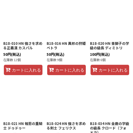
B18-010 HN 強さを求め
B18-016 HN 異邦の狩姫
B18-020 HN 青獅子の学
る正義漢 カスパル
ペトラ
級の級長 ディミトリ
50
円
(税込)
50
円
(税込)
100
円
(税込)
在庫数 12個
在庫数 9個
在庫数 6個
カートに入れる
カートに入れる
カートに入れる
B18-021 HN 報恩の重騎
B18-024 HN 強さを求め
B18-034 HN 金鹿の学級
士 ドゥドゥー
る剣士 フェリクス
の級長 クロード（フォ
ドラ）