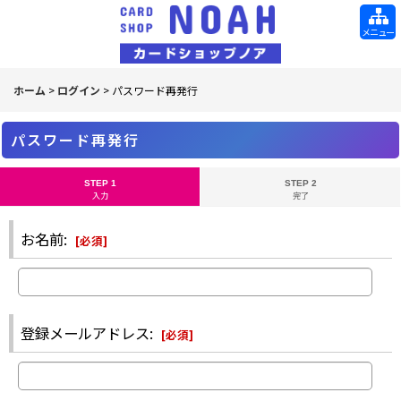
メニュー
ホーム
>
ログイン
>
パスワード再発行
パスワード再発行
STEP 1
STEP 2
入力
完了
お名前
:
[
必須
]
登録メールアドレス
:
[
必須
]