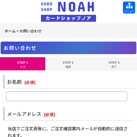
メニュー
ホーム
>
お問い合わせ
お問い合わせ
STEP 1
STEP 2
STEP 3
入力
確認
完了
お名前
[
必須
]
メールアドレス
[
必須
]
当店でご注文直後に、ご注文確認案内メールが自動的に送信さ
れます。