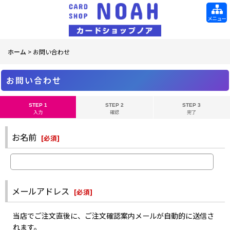
メニュー
ホーム
>
お問い合わせ
お問い合わせ
STEP 1
STEP 2
STEP 3
入力
確認
完了
お名前
[
必須
]
メールアドレス
[
必須
]
当店でご注文直後に、ご注文確認案内メールが自動的に送信さ
れます。