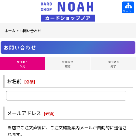
メニュー
ホーム
>
お問い合わせ
お問い合わせ
STEP 1
STEP 2
STEP 3
入力
確認
完了
お名前
[
必須
]
メールアドレス
[
必須
]
当店でご注文直後に、ご注文確認案内メールが自動的に送信さ
れます。