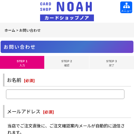
メニュー
ホーム
>
お問い合わせ
お問い合わせ
STEP 1
STEP 2
STEP 3
入力
確認
完了
お名前
[
必須
]
メールアドレス
[
必須
]
当店でご注文直後に、ご注文確認案内メールが自動的に送信さ
れます。