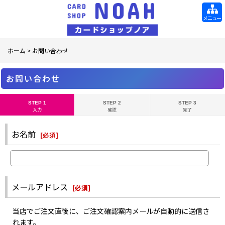
メニュー
ホーム
>
お問い合わせ
お問い合わせ
STEP 1
STEP 2
STEP 3
入力
確認
完了
お名前
[
必須
]
メールアドレス
[
必須
]
当店でご注文直後に、ご注文確認案内メールが自動的に送信さ
れます。