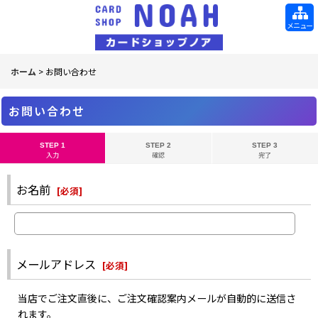
メニュー
ホーム
>
お問い合わせ
お問い合わせ
STEP 1
STEP 2
STEP 3
入力
確認
完了
お名前
[
必須
]
メールアドレス
[
必須
]
当店でご注文直後に、ご注文確認案内メールが自動的に送信さ
れます。