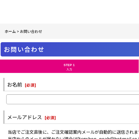
ホーム
>
お問い合わせ
お問い合わせ
STEP 1
入力
お名前
[
必須
]
メールアドレス
[
必須
]
当店でご注文直後に、ご注文確認案内メールが自動的に送信されま
当店からのメールが届かない場合は[tcgshop_noah@hotma