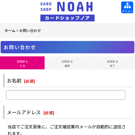
メニュー
ホーム
>
お問い合わせ
お問い合わせ
STEP 1
STEP 2
STEP 3
入力
確認
完了
お名前
[
必須
]
メールアドレス
[
必須
]
当店でご注文直後に、ご注文確認案内メールが自動的に送信さ
れます。