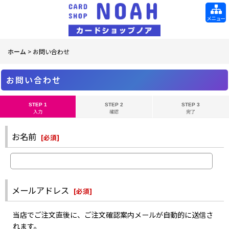
メニュー
ホーム
>
お問い合わせ
お問い合わせ
STEP 1
STEP 2
STEP 3
入力
確認
完了
お名前
[
必須
]
メールアドレス
[
必須
]
当店でご注文直後に、ご注文確認案内メールが自動的に送信さ
れます。