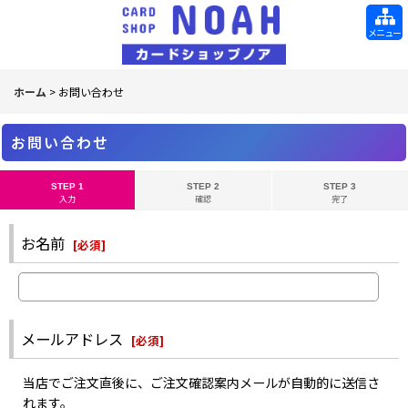
メニュー
ホーム
>
お問い合わせ
お問い合わせ
STEP 1
STEP 2
STEP 3
入力
確認
完了
お名前
[
必須
]
メールアドレス
[
必須
]
当店でご注文直後に、ご注文確認案内メールが自動的に送信さ
れます。