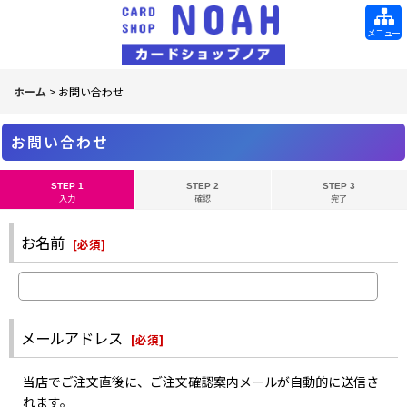
メニュー
ホーム
>
お問い合わせ
お問い合わせ
STEP 1
STEP 2
STEP 3
入力
確認
完了
お名前
[
必須
]
メールアドレス
[
必須
]
当店でご注文直後に、ご注文確認案内メールが自動的に送信さ
れます。