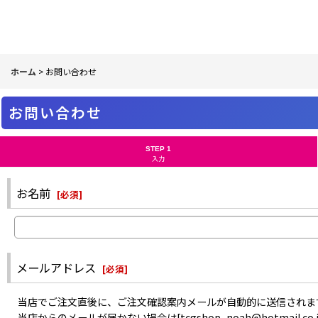
ホーム
>
お問い合わせ
お問い合わせ
STEP 1
入力
お名前
[
必須
]
メールアドレス
[
必須
]
当店でご注文直後に、ご注文確認案内メールが自動的に送信されま
当店からのメールが届かない場合は[tcgshop_noah@hotma