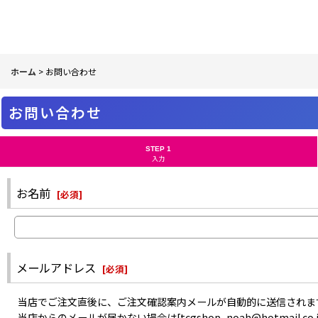
ホーム
>
お問い合わせ
お問い合わせ
STEP 1
入力
お名前
[
必須
]
メールアドレス
[
必須
]
当店でご注文直後に、ご注文確認案内メールが自動的に送信されま
当店からのメールが届かない場合は[tcgshop_noah@hotma