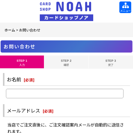
メニュー
ホーム
>
お問い合わせ
お問い合わせ
STEP 1
STEP 2
STEP 3
入力
確認
完了
お名前
[
必須
]
メールアドレス
[
必須
]
当店でご注文直後に、ご注文確認案内メールが自動的に送信さ
れます。