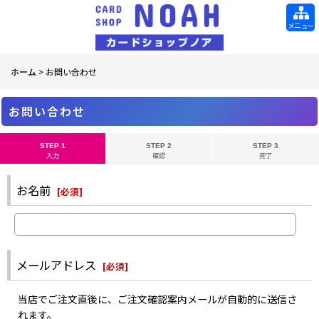
メニュー
ホーム
>
お問い合わせ
お問い合わせ
STEP 1
STEP 2
STEP 3
入力
確認
完了
お名前
[
必須
]
メールアドレス
[
必須
]
当店でご注文直後に、ご注文確認案内メールが自動的に送信さ
れます。