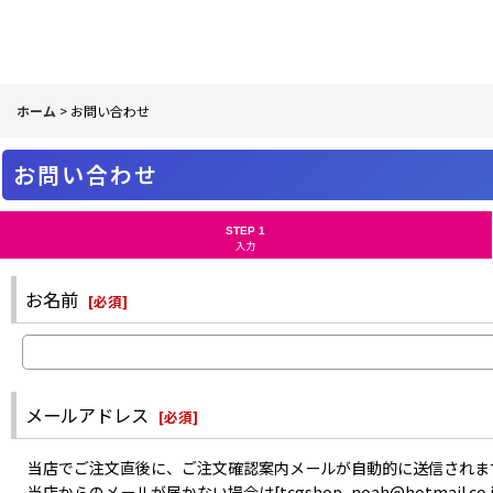
ホーム
>
お問い合わせ
お問い合わせ
STEP 1
入力
お名前
[
必須
]
メールアドレス
[
必須
]
当店でご注文直後に、ご注文確認案内メールが自動的に送信されま
当店からのメールが届かない場合は[tcgshop_noah@hotma