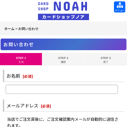
メニュー
ホーム
>
お問い合わせ
お問い合わせ
STEP 1
STEP 2
STEP 3
入力
確認
完了
お名前
[
必須
]
メールアドレス
[
必須
]
当店でご注文直後に、ご注文確認案内メールが自動的に送信さ
れます。