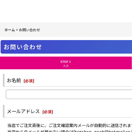
ホーム
>
お問い合わせ
お問い合わせ
STEP 1
入力
お名前
[
必須
]
メールアドレス
[
必須
]
当店でご注文直後に、ご注文確認案内メールが自動的に送信されま
当店からのメールが届かない場合は[tcgshop_noah@hotma