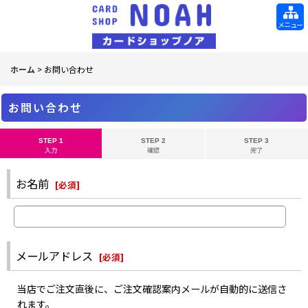
メニュー
ホーム
>
お問い合わせ
お問い合わせ
STEP 1
STEP 2
STEP 3
入力
確認
完了
お名前
[
必須
]
メールアドレス
[
必須
]
当店でご注文直後に、ご注文確認案内メールが自動的に送信さ
れます。