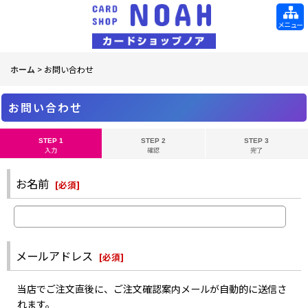
メニュー
ホーム
>
お問い合わせ
お問い合わせ
STEP 1
STEP 2
STEP 3
入力
確認
完了
お名前
[
必須
]
メールアドレス
[
必須
]
当店でご注文直後に、ご注文確認案内メールが自動的に送信さ
れます。