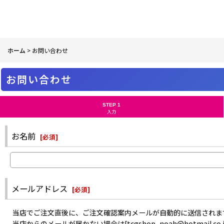
ホーム
>
お問い合わせ
お問い合わせ
STEP 1
入力
お名前
[
必須
]
メールアドレス
[
必須
]
当店でご注文直後に、ご注文確認案内メールが自動的に送信されま
当店からのメールが届かない場合は[tcgshop_noah@hotma