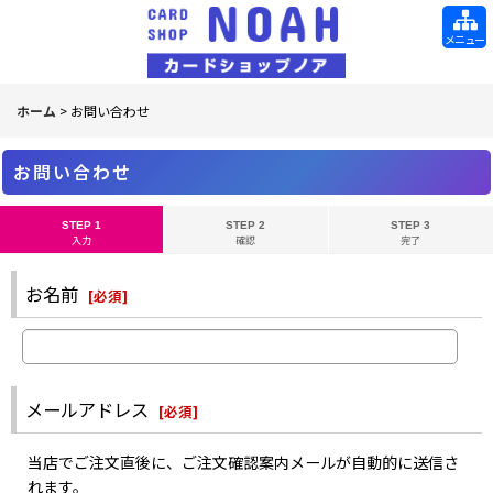
メニュー
ホーム
>
お問い合わせ
お問い合わせ
STEP 1
STEP 2
STEP 3
入力
確認
完了
お名前
[
必須
]
メールアドレス
[
必須
]
当店でご注文直後に、ご注文確認案内メールが自動的に送信さ
れます。