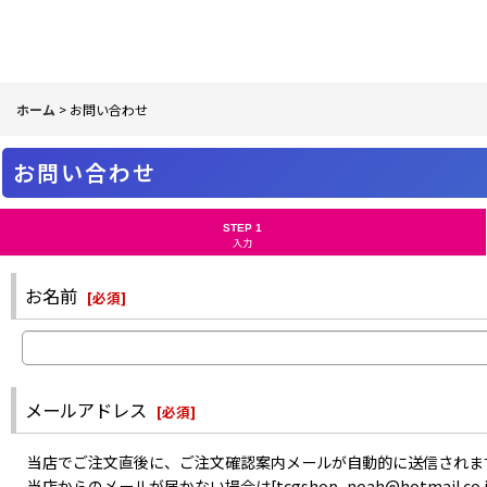
ホーム
>
お問い合わせ
お問い合わせ
STEP 1
入力
お名前
[
必須
]
メールアドレス
[
必須
]
当店でご注文直後に、ご注文確認案内メールが自動的に送信されま
当店からのメールが届かない場合は[tcgshop_noah@hotma