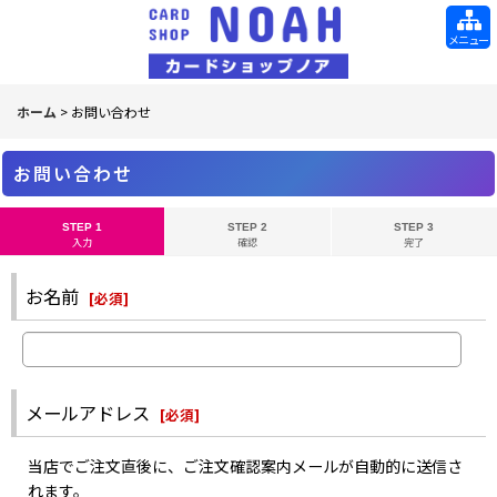
メニュー
ホーム
>
お問い合わせ
お問い合わせ
STEP 1
STEP 2
STEP 3
入力
確認
完了
お名前
[
必須
]
メールアドレス
[
必須
]
当店でご注文直後に、ご注文確認案内メールが自動的に送信さ
れます。